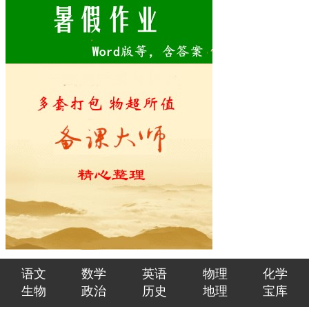
语文
数学
英语
物理
化学
生物
政治
历史
地理
宝库