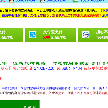
付后，请不要关闭支付页面，网页上即刻会为您呈现资料的高速下载地址。
【
下
、
使
用
中
有
任
何
问
题
，
您
都
无
需
担
心
，
烦
请
联
系
上
方
的
客
服
为
您
完
美
解
决
！
后
支付
支付宝支付
担心不
5.00
花小钱测
 自助下载
元 自助下载
容——
、丰富的原则，为您的教学竭力提供物超所值的参考，但无法保证十全十美！
本
压
缩
包
内
容
可
能
会
随
时
进
行
增
补
、
取
舍
等
更
新
、
优
化
！
以
下
列
表
可
能
非
最
新