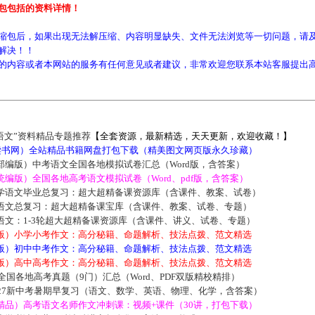
包包括的资料详情！
缩包后，如果出现无法解压缩、内容明显缺失、文件无法浏览等一切问题，请及
解决！！
的内容或者本网站的服务有任何意见或者建议，非常欢迎您联系本站客服提出
语文”资料精品专题推荐
【全套资源，最新精选，天天更新，欢迎收藏！】
5读书网）全站精品书籍网盘打包下载（精美图文网页版永久珍藏）
部编版）中考语文全国各地模拟试卷汇总（Word版，含答案）
编版）全国各地高考语文模拟试卷（Word、pdf版，含答案）
学语文毕业总复习：超大超精备课资源库（含课件、教案、试卷）
语文总复习：超大超精备课宝库（含课件、教案、试卷、专题）
语文：1-3轮超大超精备课资源库（含课件、讲义、试卷、专题）
版）小学小考作文：高分秘籍、命题解析、技法点拨、范文精选
版）初中中考作文：高分秘籍、命题解析、技法点拨、范文精选
版）高中高考作文：高分秘籍、命题解析、技法点拨、范文精选
届全国各地高考真题（9门）汇总（Word、PDF双版精校精排）
027新中考暑期早复习（语文、数学、英语、物理、化学，含答案）
精品）高考语文名师作文冲刺课：视频+课件（30讲，打包下载）