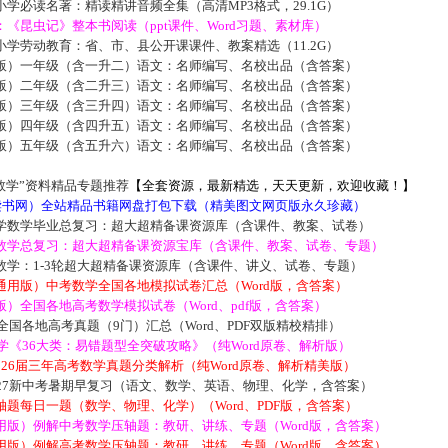
学必读名著：精读精讲音频全集（高清MP3格式，29.1G）
《昆虫记》整本书阅读（ppt课件、Word习题、素材库）
学劳动教育：省、市、县公开课课件、教案精选（11.2G）
版）一年级（含一升二）语文：名师编写、名校出品（含答案）
版）二年级（含二升三）语文：名师编写、名校出品（含答案）
版）三年级（含三升四）语文：名师编写、名校出品（含答案）
版）四年级（含四升五）语文：名师编写、名校出品（含答案）
版）五年级（含五升六）语文：名师编写、名校出品（含答案）
数学”资料精品专题推荐
【全套资源，最新精选，天天更新，欢迎收藏！】
5读书网）全站精品书籍网盘打包下载（精美图文网页版永久珍藏）
学数学毕业总复习：超大超精备课资源库（含课件、教案、试卷）
数学总复习：超大超精备课资源宝库（含课件、教案、试卷、专题）
数学：1-3轮超大超精备课资源库（含课件、讲义、试卷、专题）
通用版）中考数学全国各地模拟试卷汇总（Word版，含答案）
）全国各地高考数学模拟试卷（Word、pdf版，含答案）
届全国各地高考真题（9门）汇总（Word、PDF双版精校精排）
数学《36大类：易错题型全突破攻略》（纯Word原卷、解析版）
2026届三年高考数学真题分类解析（纯Word原卷、解析精美版）
027新中考暑期早复习（语文、数学、英语、物理、化学，含答案）
题每日一题（数学、物理、化学）（Word、PDF版，含答案）
用版）例解中考数学压轴题：教研、讲练、专题（Word版，含答案）
用版）例解高考数学压轴题：教研、讲练、专题（Word版，含答案）