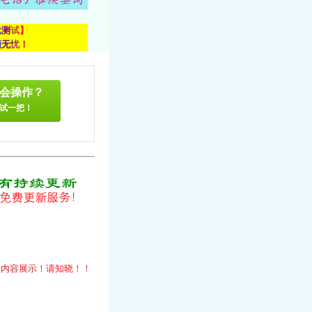
载
测
试
】
顾
无
忧
！
会操作？
试一把！
！
的
内
容
展
示
！
请
知
晓
！
！