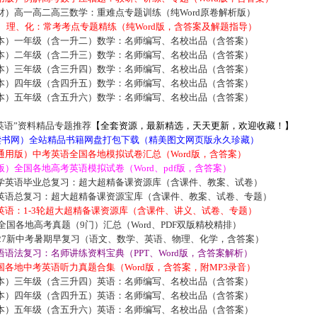
材）高一高二高三数学：重难点专题训练（纯Word原卷解析版）
数、理、化：常考考点专题精练（纯Word版，含答案及解题指导）
本）一年级（含一升二）数学：名师编写、名校出品（含答案）
本）二年级（含二升三）数学：名师编写、名校出品（含答案）
本）三年级（含三升四）数学：名师编写、名校出品（含答案）
本）四年级（含四升五）数学：名师编写、名校出品（含答案）
本）五年级（含五升六）数学：名师编写、名校出品（含答案）
英语”资料精品专题推荐
【全套资源，最新精选，天天更新，欢迎收藏！】
5读书网）全站精品书籍网盘打包下载（精美图文网页版永久珍藏）
通用版）中考英语全国各地模拟试卷汇总（Word版，含答案）
）全国各地高考英语模拟试卷（Word、pdf版，含答案）
学英语毕业总复习：超大超精备课资源库（含课件、教案、试卷）
英语总复习：超大超精备课资源宝库（含课件、教案、试卷、专题）
英语：1-3轮超大超精备课资源库（含课件、讲义、试卷、专题）
届全国各地高考真题（9门）汇总（Word、PDF双版精校精排）
027新中考暑期早复习（语文、数学、英语、物理、化学，含答案）
语法复习：名师讲练资料宝典（PPT、Word版，含答案解析）
各地中考英语听力真题合集（Word版，含答案，附MP3录音）
本）三年级（含三升四）英语：名师编写、名校出品（含答案）
本）四年级（含四升五）英语：名师编写、名校出品（含答案）
本）五年级（含五升六）英语：名师编写、名校出品（含答案）