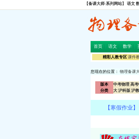
【备课大师-系列网站】
语文
首页
语文
数学
精彩人教专区
课件
您现在的位置：
物理备课
版本
中考物理
高考
分类
大
沪科版
沪
【寒假作业】