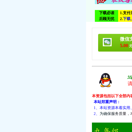
下载必读
1.支
后顾无忧
2.
下
载
微信
5.00
元
本资源包括以下全部内
本站郑重声明：
1、本站资源本着实用
2、
为
确
保
服
务
质
量
，