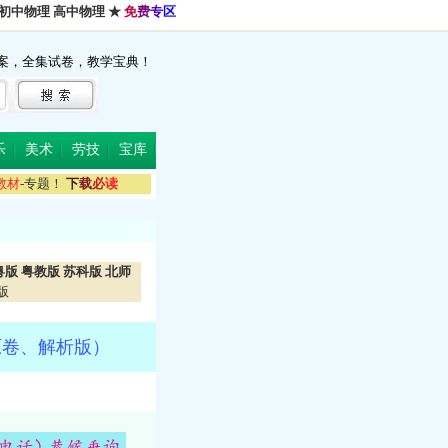
初中物理
高中物理
★
免
费
专
区
案，全集试卷，教学宝典！
乐
美术
劳技
宝库
教
材
-专题！
下
载
必
读
粤版
粤教版
苏科版
北师
版
原卷、解析版）