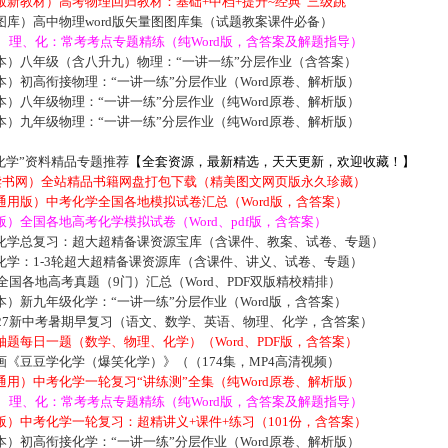
新教材）高考物理回归教材：基础+中档+提升~经典“三级跳”
库）高中物理word版矢量图图库集（试题教案课件必备）
数、理、化：常考考点专题精练（纯Word版，含答案及解题指导）
本）八年级（含八升九）物理：“一讲一练”分层作业（含答案）
）初高衔接物理：“一讲一练”分层作业（Word原卷、解析版）
）八年级物理：“一讲一练”分层作业（纯Word原卷、解析版）
）九年级物理：“一讲一练”分层作业（纯Word原卷、解析版）
化学”资料精品专题推荐
【全套资源，最新精选，天天更新，欢迎收藏！】
5读书网）全站精品书籍网盘打包下载（精美图文网页版永久珍藏）
通用版）中考化学全国各地模拟试卷汇总（Word版，含答案）
）全国各地高考化学模拟试卷（Word、pdf版，含答案）
化学总复习：超大超精备课资源宝库（含课件、教案、试卷、专题）
化学：1-3轮超大超精备课资源库（含课件、讲义、试卷、专题）
届全国各地高考真题（9门）汇总（Word、PDF双版精校精排）
）新九年级化学：“一讲一练”分层作业（Word版，含答案）
027新中考暑期早复习（语文、数学、英语、物理、化学，含答案）
题每日一题（数学、物理、化学）（Word、PDF版，含答案）
《豆豆学化学（爆笑化学）》（（174集，MP4高清视频）
用）中考化学一轮复习“讲练测”全集（纯Word原卷、解析版）
数、理、化：常考考点专题精练（纯Word版，含答案及解题指导）
）中考化学一轮复习：超精讲义+课件+练习（101份，含答案）
）初高衔接化学：“一讲一练”分层作业（Word原卷、解析版）