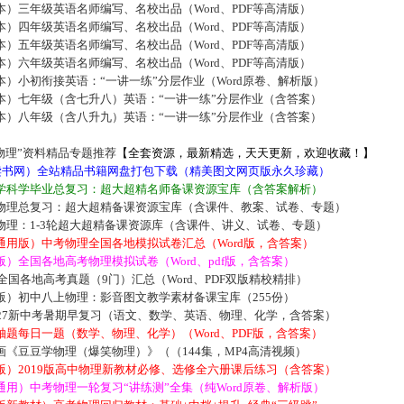
）三年级英语名师编写、名校出品（Word、PDF等高清版）
）四年级英语名师编写、名校出品（Word、PDF等高清版）
）五年级英语名师编写、名校出品（Word、PDF等高清版）
）六年级英语名师编写、名校出品（Word、PDF等高清版）
）小初衔接英语：“一讲一练”分层作业（Word原卷、解析版）
本）七年级（含七升八）英语：“一讲一练”分层作业（含答案）
本）八年级（含八升九）英语：“一讲一练”分层作业（含答案）
物理”资料精品专题推荐
【全套资源，最新精选，天天更新，欢迎收藏！】
5读书网）全站精品书籍网盘打包下载（精美图文网页版永久珍藏）
学科学毕业总复习：超大超精名师备课资源宝库（含答案解析）
物理总复习：超大超精备课资源宝库（含课件、教案、试卷、专题）
物理：1-3轮超大超精备课资源库（含课件、讲义、试卷、专题）
通用版）中考物理全国各地模拟试卷汇总（Word版，含答案）
）全国各地高考物理模拟试卷（Word、pdf版，含答案）
届全国各地高考真题（9门）汇总（Word、PDF双版精校精排）
版）初中八上物理：影音图文教学素材备课宝库（255份）
027新中考暑期早复习（语文、数学、英语、物理、化学，含答案）
题每日一题（数学、物理、化学）（Word、PDF版，含答案）
《豆豆学物理（爆笑物理）》（（144集，MP4高清视频）
版）2019版高中物理新教材必修、选修全六册课后练习（含答案）
用）中考物理一轮复习“讲练测”全集（纯Word原卷、解析版）