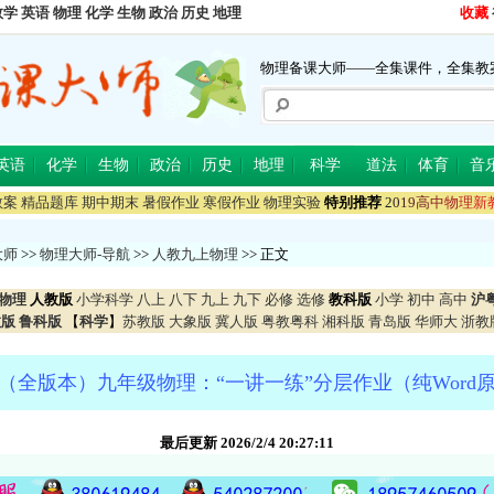
数学
英语
物理
化学
生物
政治
历史
地理
收藏
物理备课大师——全集课件，全集教
英语
化学
生物
政治
历史
地理
科学
道法
体育
音
教案
精品题库
期中期末
暑假作业
寒假作业
物理实验
特别推荐
2
0
1
9
高
中
物
理
新
大师
>>
物理大师-导航
>>
人教九上物理
>> 正文
物理
人教版
小学科学
八上
八下
九上
九下
必修
选修
教科版
小学
初中
高中
沪
教版
鲁科版
【
科学
】
苏教版
大象版
冀人版
粤教粤科
湘科版
青岛版
华师大
浙教
（全版本）九年级物理：“一讲一练”分层作业（纯Word
最后更新 2026/2/4 20:27:11