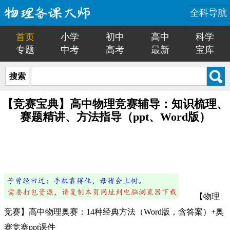
全科导航
首页
小学
初中
高中
科学
专题
中考
高考
最新
宝库
搜索
【竞赛宝典】高中物理竞赛辅导：知识梳理、
赛题精讲、方法指导（ppt、Word版）
【物理
竞赛】高中物理奥赛：14种经典方法（Word版，含答案）+奥
赛竞赛ppt课件