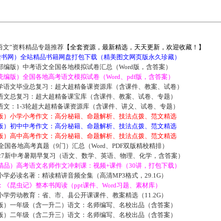
语文”资料精品专题推荐
【全套资源，最新精选，天天更新，欢迎收藏！】
5读书网）全站精品书籍网盘打包下载（精美图文网页版永久珍藏）
部编版）中考语文全国各地模拟试卷汇总（Word版，含答案）
编版）全国各地高考语文模拟试卷（Word、pdf版，含答案）
学语文毕业总复习：超大超精备课资源库（含课件、教案、试卷）
语文总复习：超大超精备课宝库（含课件、教案、试卷、专题）
语文：1-3轮超大超精备课资源库（含课件、讲义、试卷、专题）
版）小学小考作文：高分秘籍、命题解析、技法点拨、范文精选
版）初中中考作文：高分秘籍、命题解析、技法点拨、范文精选
版）高中高考作文：高分秘籍、命题解析、技法点拨、范文精选
届全国各地高考真题（9门）汇总（Word、PDF双版精校精排）
027新中考暑期早复习（语文、数学、英语、物理、化学，含答案）
精品）高考语文名师作文冲刺课：视频+课件（30讲，打包下载）
学必读名著：精读精讲音频全集（高清MP3格式，29.1G）
《昆虫记》整本书阅读（ppt课件、Word习题、素材库）
学劳动教育：省、市、县公开课课件、教案精选（11.2G）
版）一年级（含一升二）语文：名师编写、名校出品（含答案）
版）二年级（含二升三）语文：名师编写、名校出品（含答案）