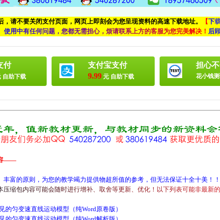
付后，请不要关闭支付页面，网页上即刻会为您呈现资料的高速下载地址。
【
下
、
使
用
中
有
任
何
问
题
，
您
都
无
需
担
心
，
烦
请
联
系
上
方
的
客
服
为
您
完
美
解
决
！
后
支付
支付宝支付
担心不
9.99
花小钱测
 自助下载
元 自助下载
容——
、丰富的原则，为您的教学竭力提供物超所值的参考，但无法保证十全十美！
本
压
缩
包
内
容
可
能
会
随
时
进
行
增
补
、
取
舍
等
更
新
、
优
化
！
以
下
列
表
可
能
非
最
新
见的匀变速直线运动模型（纯Word原卷版）
见的匀变速直线运动模型（纯Word解析版）