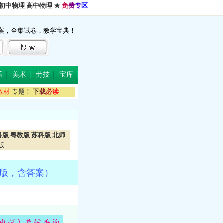
初中物理
高中物理
★
免
费
专
区
案，全集试卷，教学宝典！
乐
美术
劳技
宝库
教
材
-专题！
下
载
必
读
粤版
粤教版
苏科版
北师
版
d版，含答案）