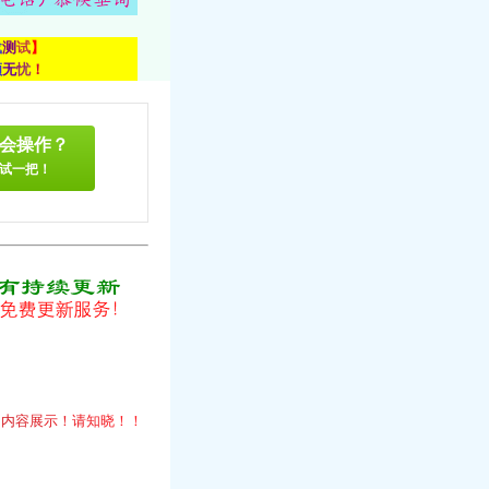
载
测
试
】
顾
无
忧
！
会操作？
试一把！
！
的
内
容
展
示
！
请
知
晓
！
！