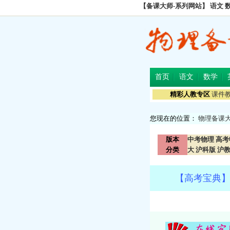
【备课大师-系列网站】
语文
首页
语文
数学
精彩人教专区
课件
您现在的位置：
物理备课
版本
中考物理
高考
分类
大
沪科版
沪
【高考宝典】