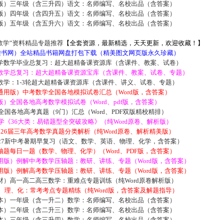
版）三年级（含三升四）语文：名师编写、名校出品（含答案）
版）四年级（含四升五）语文：名师编写、名校出品（含答案）
版）五年级（含五升六）语文：名师编写、名校出品（含答案）
数学”资料精品专题推荐
【全套资源，最新精选，天天更新，欢迎收藏！】
5读书网）全站精品书籍网盘打包下载（精美图文网页版永久珍藏）
学数学毕业总复习：超大超精备课资源库（含课件、教案、试卷）
数学总复习：超大超精备课资源宝库（含课件、教案、试卷、专题）
数学：1-3轮超大超精备课资源库（含课件、讲义、试卷、专题）
通用版）中考数学全国各地模拟试卷汇总（Word版，含答案）
）全国各地高考数学模拟试卷（Word、pdf版，含答案）
届全国各地高考真题（9门）汇总（Word、PDF双版精校精排）
数学《36大类：易错题型全突破攻略》（纯Word原卷、解析版）
2026届三年高考数学真题分类解析（纯Word原卷、解析精美版）
027新中考暑期早复习（语文、数学、英语、物理、化学，含答案）
题每日一题（数学、物理、化学）（Word、PDF版，含答案）
用版）例解中考数学压轴题：教研、讲练、专题（Word版，含答案）
用版）例解高考数学压轴题：教研、讲练、专题（Word版，含答案）
材）高一高二高三数学：重难点专题训练（纯Word原卷解析版）
数、理、化：常考考点专题精练（纯Word版，含答案及解题指导）
本）一年级（含一升二）数学：名师编写、名校出品（含答案）
本）二年级（含二升三）数学：名师编写、名校出品（含答案）
本）三年级（含三升四）数学：名师编写、名校出品（含答案）