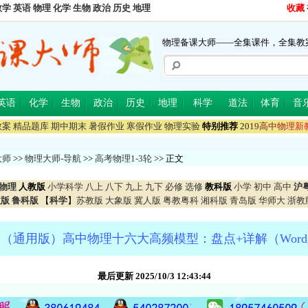
数学
英语
物理
化学
生物
政治
历史
地理
收藏
物理备课大师——全集课件，全集教
英语
化学
生物
政治
历史
地理
科学
道法
体育
音
教案
精品题库
期中期末
暑假作业
寒假作业
物理实验
特别推荐
2
0
1
9
高
中
物
理
新
大师
>>
物理大师-导航
>>
高考物理1-3轮
>> 正文
物理
人教版
小学科学
八上
八下
九上
九下
必修
选修
教科版
小学
初中
高中
沪
教版
鲁科版
【
科学
】
苏教版
大象版
冀人版
粤教粤科
湘科版
青岛版
华师大
浙教
（通用版）高中物理十六大高频模型：盘点+详解（Wor
最后更新 2025/10/3 12:43:44