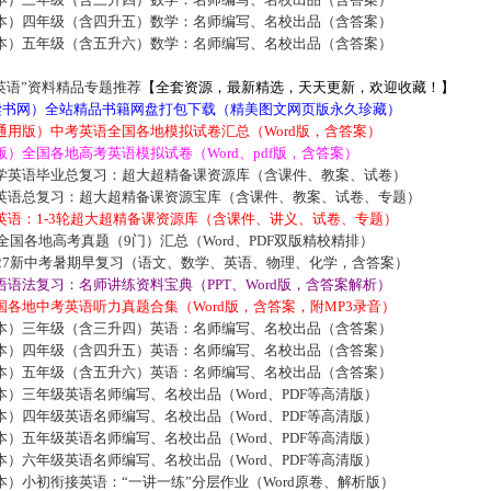
本）四年级（含四升五）数学：名师编写、名校出品（含答案）
本）五年级（含五升六）数学：名师编写、名校出品（含答案）
英语”资料精品专题推荐
【全套资源，最新精选，天天更新，欢迎收藏！】
5读书网）全站精品书籍网盘打包下载（精美图文网页版永久珍藏）
通用版）中考英语全国各地模拟试卷汇总（Word版，含答案）
）全国各地高考英语模拟试卷（Word、pdf版，含答案）
学英语毕业总复习：超大超精备课资源库（含课件、教案、试卷）
英语总复习：超大超精备课资源宝库（含课件、教案、试卷、专题）
英语：1-3轮超大超精备课资源库（含课件、讲义、试卷、专题）
届全国各地高考真题（9门）汇总（Word、PDF双版精校精排）
027新中考暑期早复习（语文、数学、英语、物理、化学，含答案）
语法复习：名师讲练资料宝典（PPT、Word版，含答案解析）
各地中考英语听力真题合集（Word版，含答案，附MP3录音）
本）三年级（含三升四）英语：名师编写、名校出品（含答案）
本）四年级（含四升五）英语：名师编写、名校出品（含答案）
本）五年级（含五升六）英语：名师编写、名校出品（含答案）
）三年级英语名师编写、名校出品（Word、PDF等高清版）
）四年级英语名师编写、名校出品（Word、PDF等高清版）
）五年级英语名师编写、名校出品（Word、PDF等高清版）
）六年级英语名师编写、名校出品（Word、PDF等高清版）
）小初衔接英语：“一讲一练”分层作业（Word原卷、解析版）