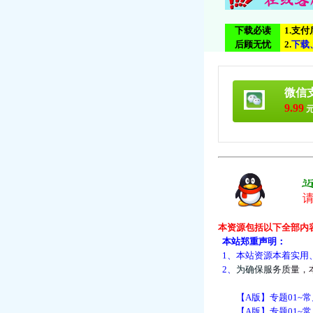
下载必读
1.支
后顾无忧
2.
下
载
微信
9.99
元
本资源包括以下全部内
本站郑重声明：
1、本站资源本着实用
2、
为
确
保
服
务
质
量
，
【A版】专题01~常
【A版】专题01~常