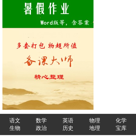
语文
数学
英语
物理
化学
生物
政治
历史
地理
宝库