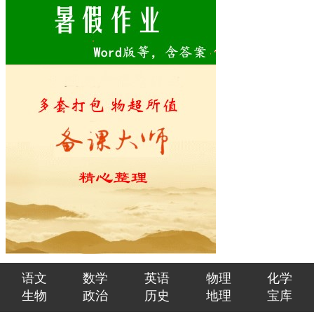
语文
数学
英语
物理
化学
生物
政治
历史
地理
宝库