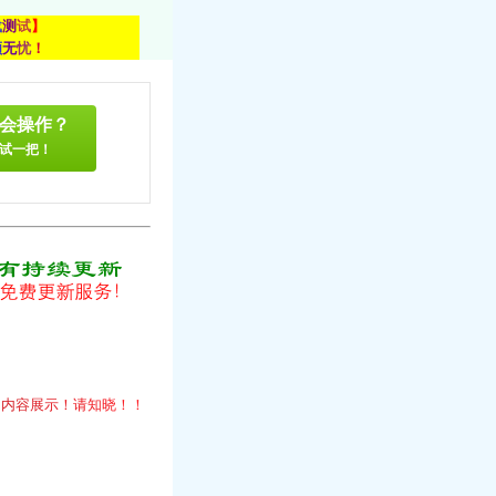
载
测
试
】
顾
无
忧
！
会操作？
试一把！
！
的
内
容
展
示
！
请
知
晓
！
！