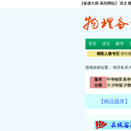
【备课大师-系列网站】
语文
首页
语文
数学
精彩人教专区
课件
您现在的位置：
物理备课
版本
中考物理
高考
分类
大
沪科版
沪
【精品题库】