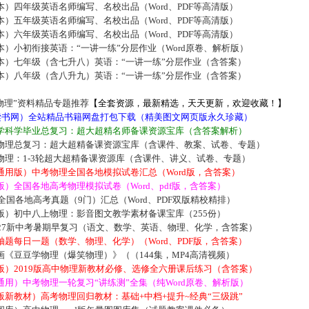
）四年级英语名师编写、名校出品（Word、PDF等高清版）
）五年级英语名师编写、名校出品（Word、PDF等高清版）
）六年级英语名师编写、名校出品（Word、PDF等高清版）
）小初衔接英语：“一讲一练”分层作业（Word原卷、解析版）
本）七年级（含七升八）英语：“一讲一练”分层作业（含答案）
本）八年级（含八升九）英语：“一讲一练”分层作业（含答案）
物理”资料精品专题推荐
【全套资源，最新精选，天天更新，欢迎收藏！】
5读书网）全站精品书籍网盘打包下载（精美图文网页版永久珍藏）
学科学毕业总复习：超大超精名师备课资源宝库（含答案解析）
物理总复习：超大超精备课资源宝库（含课件、教案、试卷、专题）
物理：1-3轮超大超精备课资源库（含课件、讲义、试卷、专题）
通用版）中考物理全国各地模拟试卷汇总（Word版，含答案）
）全国各地高考物理模拟试卷（Word、pdf版，含答案）
届全国各地高考真题（9门）汇总（Word、PDF双版精校精排）
版）初中八上物理：影音图文教学素材备课宝库（255份）
027新中考暑期早复习（语文、数学、英语、物理、化学，含答案）
题每日一题（数学、物理、化学）（Word、PDF版，含答案）
《豆豆学物理（爆笑物理）》（（144集，MP4高清视频）
版）2019版高中物理新教材必修、选修全六册课后练习（含答案）
用）中考物理一轮复习“讲练测”全集（纯Word原卷、解析版）
新教材）高考物理回归教材：基础+中档+提升~经典“三级跳”