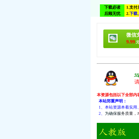
下载必读
1.支
后顾无忧
2.
下
载
微信
9.99
元
本资源包括以下全部内
本站郑重声明：
1、本站资源本着实用
2、
为
确
保
服
务
质
量
，