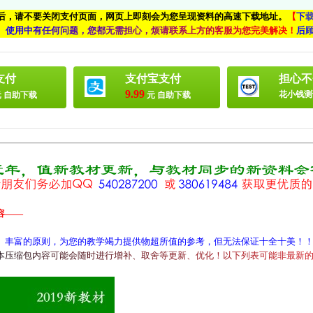
付后，请不要关闭支付页面，网页上即刻会为您呈现资料的高速下载地址。
【
下
、
使
用
中
有
任
何
问
题
，
您
都
无
需
担
心
，
烦
请
联
系
上
方
的
客
服
为
您
完
美
解
决
！
后
支付
支付宝支付
担心不
9.99
花小钱测
 自助下载
元 自助下载
容——
、丰富的原则，为您的教学竭力提供物超所值的参考，但无法保证十全十美！
本
压
缩
包
内
容
可
能
会
随
时
进
行
增
补
、
取
舍
等
更
新
、
优
化
！
以
下
列
表
可
能
非
最
新