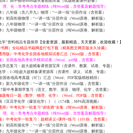
库）高中物理word版矢量图图库集（试题教案课件必备）
数、理、化：常考考点专题精练（纯Word版，含答案及解题指导）
本）八年级（含八升九）物理：“一讲一练”分层作业（含答案）
）初高衔接物理：“一讲一练”分层作业（Word原卷、解析版）
）八年级物理：“一讲一练”分层作业（纯Word原卷、解析版）
）九年级物理：“一讲一练”分层作业（纯Word原卷、解析版）
化学”资料精品专题推荐
【全套资源，最新精选，天天更新，欢迎收藏！】
5读书网）全站精品书籍网盘打包下载（精美图文网页版永久珍藏）
通用版）中考化学全国各地模拟试卷汇总（Word版，含答案）
）全国各地高考化学模拟试卷（Word、pdf版，含答案）
化学总复习：超大超精备课资源宝库（含课件、教案、试卷、专题）
化学：1-3轮超大超精备课资源库（含课件、讲义、试卷、专题）
届全国各地高考真题（9门）汇总（Word、PDF双版精校精排）
）新九年级化学：“一讲一练”分层作业（Word版，含答案）
027新中考暑期早复习（语文、数学、英语、物理、化学，含答案）
题每日一题（数学、物理、化学）（Word、PDF版，含答案）
《豆豆学化学（爆笑化学）》（（174集，MP4高清视频）
用）中考化学一轮复习“讲练测”全集（纯Word原卷、解析版）
数、理、化：常考考点专题精练（纯Word版，含答案及解题指导）
）中考化学一轮复习：超精讲义+课件+练习（101份，含答案）
）初高衔接化学：“一讲一练”分层作业（Word原卷、解析版）
）九年级化学：“一讲一练”分层作业（纯Word原卷、解析版）