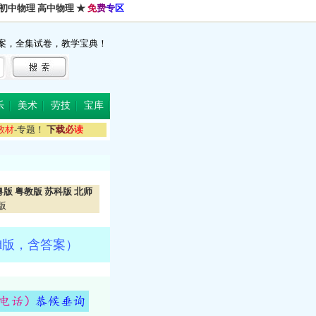
初中物理
高中物理
★
免
费
专
区
案，全集试卷，教学宝典！
乐
美术
劳技
宝库
教
材
-专题！
下
载
必
读
粤版
粤教版
苏科版
北师
版
d版，含答案）