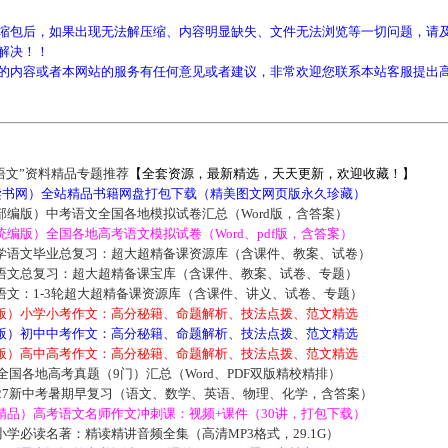
缩包后，如果出现无法解压缩、内容明显缺失、文件无法浏览等一切问题，请及
解决！！
的内容或者本网站的服务有任何意见或者建议，非常欢迎您联系本站客服提出
语文”资料精品专题推荐
【全套资源，最新精选，天天更新，欢迎收藏！】
5读书网）全站精品书籍网盘打包下载（精美图文网页版永久珍藏）
部编版）中考语文全国各地模拟试卷汇总（Word版，含答案）
编版）全国各地高考语文模拟试卷（Word、pdf版，含答案）
学语文毕业总复习：超大超精备课资源库（含课件、教案、试卷）
语文总复习：超大超精备课宝库（含课件、教案、试卷、专题）
语文：1-3轮超大超精备课资源库（含课件、讲义、试卷、专题）
版）小学小考作文：高分秘籍、命题解析、技法点拨、范文精选
版）初中中考作文：高分秘籍、命题解析、技法点拨、范文精选
版）高中高考作文：高分秘籍、命题解析、技法点拨、范文精选
届全国各地高考真题（9门）汇总（Word、PDF双版精校精排）
027新中考暑期早复习（语文、数学、英语、物理、化学，含答案）
精品）高考语文名师作文冲刺课：视频+课件（30讲，打包下载）
学必读名著：精读精讲音频全集（高清MP3格式，29.1G）