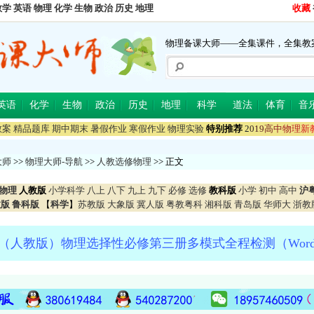
数学
英语
物理
化学
生物
政治
历史
地理
收藏
物理备课大师——全集课件，全集教
英语
化学
生物
政治
历史
地理
科学
道法
体育
音
教案
精品题库
期中期末
暑假作业
寒假作业
物理实验
特别推荐
2
0
1
9
高
中
物
理
新
大师
>>
物理大师-导航
>>
人教选修物理
>> 正文
物理
人教版
小学科学
八上
八下
九上
九下
必修
选修
教科版
小学
初中
高中
沪
教版
鲁科版
【
科学
】
苏教版
大象版
冀人版
粤教粤科
湘科版
青岛版
华师大
浙教
（人教版）物理选择性必修第三册多模式全程检测（Wor