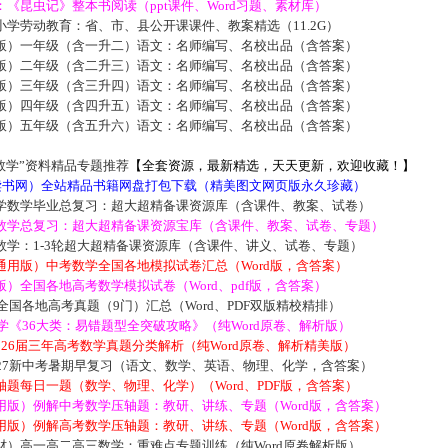
《昆虫记》整本书阅读（ppt课件、Word习题、素材库）
学劳动教育：省、市、县公开课课件、教案精选（11.2G）
版）一年级（含一升二）语文：名师编写、名校出品（含答案）
版）二年级（含二升三）语文：名师编写、名校出品（含答案）
版）三年级（含三升四）语文：名师编写、名校出品（含答案）
版）四年级（含四升五）语文：名师编写、名校出品（含答案）
版）五年级（含五升六）语文：名师编写、名校出品（含答案）
数学”资料精品专题推荐
【全套资源，最新精选，天天更新，欢迎收藏！】
5读书网）全站精品书籍网盘打包下载（精美图文网页版永久珍藏）
学数学毕业总复习：超大超精备课资源库（含课件、教案、试卷）
数学总复习：超大超精备课资源宝库（含课件、教案、试卷、专题）
数学：1-3轮超大超精备课资源库（含课件、讲义、试卷、专题）
通用版）中考数学全国各地模拟试卷汇总（Word版，含答案）
）全国各地高考数学模拟试卷（Word、pdf版，含答案）
届全国各地高考真题（9门）汇总（Word、PDF双版精校精排）
数学《36大类：易错题型全突破攻略》（纯Word原卷、解析版）
2026届三年高考数学真题分类解析（纯Word原卷、解析精美版）
027新中考暑期早复习（语文、数学、英语、物理、化学，含答案）
题每日一题（数学、物理、化学）（Word、PDF版，含答案）
用版）例解中考数学压轴题：教研、讲练、专题（Word版，含答案）
用版）例解高考数学压轴题：教研、讲练、专题（Word版，含答案）
材）高一高二高三数学：重难点专题训练（纯Word原卷解析版）