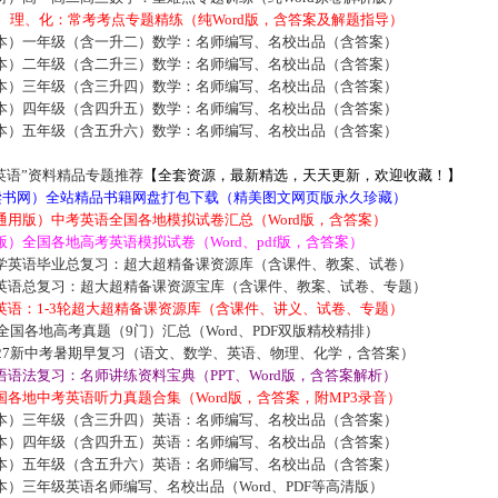
数、理、化：常考考点专题精练（纯Word版，含答案及解题指导）
本）一年级（含一升二）数学：名师编写、名校出品（含答案）
本）二年级（含二升三）数学：名师编写、名校出品（含答案）
本）三年级（含三升四）数学：名师编写、名校出品（含答案）
本）四年级（含四升五）数学：名师编写、名校出品（含答案）
本）五年级（含五升六）数学：名师编写、名校出品（含答案）
英语”资料精品专题推荐
【全套资源，最新精选，天天更新，欢迎收藏！】
5读书网）全站精品书籍网盘打包下载（精美图文网页版永久珍藏）
通用版）中考英语全国各地模拟试卷汇总（Word版，含答案）
）全国各地高考英语模拟试卷（Word、pdf版，含答案）
学英语毕业总复习：超大超精备课资源库（含课件、教案、试卷）
英语总复习：超大超精备课资源宝库（含课件、教案、试卷、专题）
英语：1-3轮超大超精备课资源库（含课件、讲义、试卷、专题）
届全国各地高考真题（9门）汇总（Word、PDF双版精校精排）
027新中考暑期早复习（语文、数学、英语、物理、化学，含答案）
语法复习：名师讲练资料宝典（PPT、Word版，含答案解析）
各地中考英语听力真题合集（Word版，含答案，附MP3录音）
本）三年级（含三升四）英语：名师编写、名校出品（含答案）
本）四年级（含四升五）英语：名师编写、名校出品（含答案）
本）五年级（含五升六）英语：名师编写、名校出品（含答案）
）三年级英语名师编写、名校出品（Word、PDF等高清版）