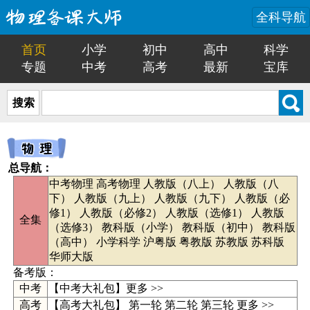
全科导航
首页
小学
初中
高中
科学
专题
中考
高考
最新
宝库
搜索
总导航：
中考物理
高考物理
人教版（八上）
人教版（八
下）
人教版（九上）
人教版（九下）
人教版（必
修1）
人教版（必修2）
人教版（选修1）
人教版
全集
（选修3）
教科版（小学）
教科版（初中）
教科版
（高中）
小学科学
沪粤版
粤教版
苏教版
苏科版
华师大版
备考版：
中考
【
中考大礼包
】
更多 >>
高考
【高考大礼包】
第一轮
第二轮
第三轮
更多 >>