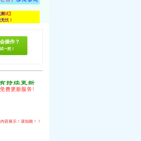
载
测
试
】
顾
无
忧
！
会操作？
试一把！
！
的
内
容
展
示
！
请
知
晓
！
！