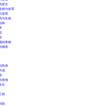
构层次
生殖与发育
与发育
构与生殖
结构
界
型
型
成的奥秘
示物质
与性质
大地
面
和质地
生长
工程
制造