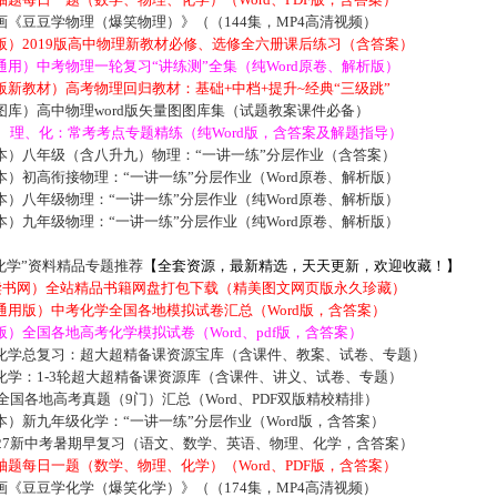
《豆豆学物理（爆笑物理）》（（144集，MP4高清视频）
版）2019版高中物理新教材必修、选修全六册课后练习（含答案）
用）中考物理一轮复习“讲练测”全集（纯Word原卷、解析版）
新教材）高考物理回归教材：基础+中档+提升~经典“三级跳”
库）高中物理word版矢量图图库集（试题教案课件必备）
数、理、化：常考考点专题精练（纯Word版，含答案及解题指导）
本）八年级（含八升九）物理：“一讲一练”分层作业（含答案）
）初高衔接物理：“一讲一练”分层作业（Word原卷、解析版）
）八年级物理：“一讲一练”分层作业（纯Word原卷、解析版）
）九年级物理：“一讲一练”分层作业（纯Word原卷、解析版）
化学”资料精品专题推荐
【全套资源，最新精选，天天更新，欢迎收藏！】
5读书网）全站精品书籍网盘打包下载（精美图文网页版永久珍藏）
通用版）中考化学全国各地模拟试卷汇总（Word版，含答案）
）全国各地高考化学模拟试卷（Word、pdf版，含答案）
化学总复习：超大超精备课资源宝库（含课件、教案、试卷、专题）
化学：1-3轮超大超精备课资源库（含课件、讲义、试卷、专题）
届全国各地高考真题（9门）汇总（Word、PDF双版精校精排）
）新九年级化学：“一讲一练”分层作业（Word版，含答案）
027新中考暑期早复习（语文、数学、英语、物理、化学，含答案）
题每日一题（数学、物理、化学）（Word、PDF版，含答案）
《豆豆学化学（爆笑化学）》（（174集，MP4高清视频）