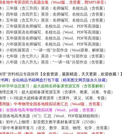
各地中考英语听力真题合集（Word版，含答案，附MP3录音）
本）三年级（含三升四）英语：名师编写、名校出品（含答案）
本）四年级（含四升五）英语：名师编写、名校出品（含答案）
本）五年级（含五升六）英语：名师编写、名校出品（含答案）
）三年级英语名师编写、名校出品（Word、PDF等高清版）
）四年级英语名师编写、名校出品（Word、PDF等高清版）
）五年级英语名师编写、名校出品（Word、PDF等高清版）
）六年级英语名师编写、名校出品（Word、PDF等高清版）
）小初衔接英语：“一讲一练”分层作业（Word原卷、解析版）
本）七年级（含七升八）英语：“一讲一练”分层作业（含答案）
本）八年级（含八升九）英语：“一讲一练”分层作业（含答案）
物理”资料精品专题推荐
【全套资源，最新精选，天天更新，欢迎收藏！】
5读书网）全站精品书籍网盘打包下载（精美图文网页版永久珍藏）
学科学毕业总复习：超大超精名师备课资源宝库（含答案解析）
物理总复习：超大超精备课资源宝库（含课件、教案、试卷、专题）
物理：1-3轮超大超精备课资源库（含课件、讲义、试卷、专题）
通用版）中考物理全国各地模拟试卷汇总（Word版，含答案）
）全国各地高考物理模拟试卷（Word、pdf版，含答案）
届全国各地高考真题（9门）汇总（Word、PDF双版精校精排）
版）初中八上物理：影音图文教学素材备课宝库（255份）
027新中考暑期早复习（语文、数学、英语、物理、化学，含答案）
题每日一题（数学、物理、化学）（Word、PDF版，含答案）