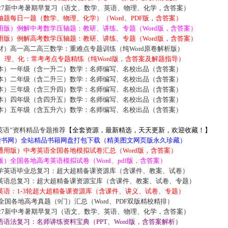
027新中考暑期早复习（语文、数学、英语、物理、化学，含答案）
题每日一题（数学、物理、化学）（Word、PDF版，含答案）
用版）例解中考数学压轴题：教研、讲练、专题（Word版，含答案）
用版）例解高考数学压轴题：教研、讲练、专题（Word版，含答案）
材）高一高二高三数学：重难点专题训练（纯Word原卷解析版）
数、理、化：常考考点专题精练（纯Word版，含答案及解题指导）
本）一年级（含一升二）数学：名师编写、名校出品（含答案）
本）二年级（含二升三）数学：名师编写、名校出品（含答案）
本）三年级（含三升四）数学：名师编写、名校出品（含答案）
本）四年级（含四升五）数学：名师编写、名校出品（含答案）
本）五年级（含五升六）数学：名师编写、名校出品（含答案）
英语”资料精品专题推荐
【全套资源，最新精选，天天更新，欢迎收藏！】
5读书网）全站精品书籍网盘打包下载（精美图文网页版永久珍藏）
通用版）中考英语全国各地模拟试卷汇总（Word版，含答案）
）全国各地高考英语模拟试卷（Word、pdf版，含答案）
学英语毕业总复习：超大超精备课资源库（含课件、教案、试卷）
英语总复习：超大超精备课资源宝库（含课件、教案、试卷、专题）
英语：1-3轮超大超精备课资源库（含课件、讲义、试卷、专题）
届全国各地高考真题（9门）汇总（Word、PDF双版精校精排）
027新中考暑期早复习（语文、数学、英语、物理、化学，含答案）
语法复习：名师讲练资料宝典（PPT、Word版，含答案解析）