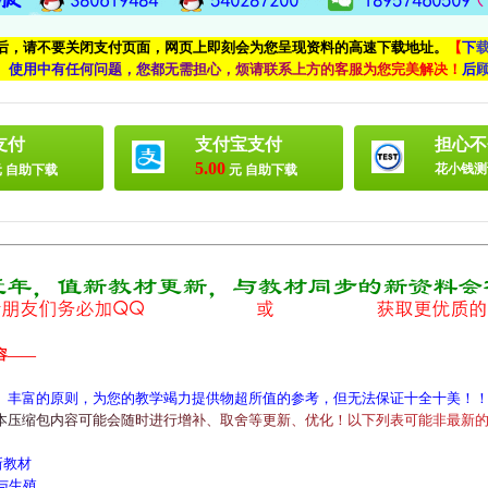
付后，请不要关闭支付页面，网页上即刻会为您呈现资料的高速下载地址。
【
下
、
使
用
中
有
任
何
问
题
，
您
都
无
需
担
心
，
烦
请
联
系
上
方
的
客
服
为
您
完
美
解
决
！
后
支付
支付宝支付
担心不
5.00
花小钱测
 自助下载
元 自助下载
容——
、丰富的原则，为您的教学竭力提供物超所值的参考，但无法保证十全十美！
本
压
缩
包
内
容
可
能
会
随
时
进
行
增
补
、
取
舍
等
更
新
、
优
化
！
以
下
列
表
可
能
非
最
新
新教材
与生殖