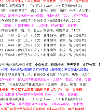
版）高中高考作文：高分秘籍、命题解析、技法点拨、范文精选
届全国各地高考真题（9门）汇总（Word、PDF双版精校精排）
027新中考暑期早复习（语文、数学、英语、物理、化学，含答案）
精品）高考语文名师作文冲刺课：视频+课件（30讲，打包下载）
学必读名著：精读精讲音频全集（高清MP3格式，29.1G）
《昆虫记》整本书阅读（ppt课件、Word习题、素材库）
学劳动教育：省、市、县公开课课件、教案精选（11.2G）
版）一年级（含一升二）语文：名师编写、名校出品（含答案）
版）二年级（含二升三）语文：名师编写、名校出品（含答案）
版）三年级（含三升四）语文：名师编写、名校出品（含答案）
版）四年级（含四升五）语文：名师编写、名校出品（含答案）
版）五年级（含五升六）语文：名师编写、名校出品（含答案）
数学”资料精品专题推荐
【全套资源，最新精选，天天更新，欢迎收藏！】
5读书网）全站精品书籍网盘打包下载（精美图文网页版永久珍藏）
学数学毕业总复习：超大超精备课资源库（含课件、教案、试卷）
数学总复习：超大超精备课资源宝库（含课件、教案、试卷、专题）
数学：1-3轮超大超精备课资源库（含课件、讲义、试卷、专题）
通用版）中考数学全国各地模拟试卷汇总（Word版，含答案）
）全国各地高考数学模拟试卷（Word、pdf版，含答案）
届全国各地高考真题（9门）汇总（Word、PDF双版精校精排）
数学《36大类：易错题型全突破攻略》（纯Word原卷、解析版）
2026届三年高考数学真题分类解析（纯Word原卷、解析精美版）