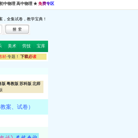
初中物理
高中物理
★
免
费
专
区
案，全集试卷，教学宝典！
乐
美术
劳技
宝库
教
材
-专题！
下
载
必
读
粤版
粤教版
苏科版
北师
版
、教案、试卷）