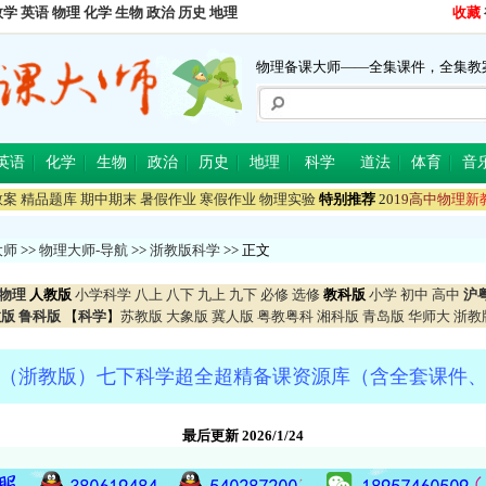
数学
英语
物理
化学
生物
政治
历史
地理
收藏
物理备课大师——全集课件，全集教
英语
化学
生物
政治
历史
地理
科学
道法
体育
音
教案
精品题库
期中期末
暑假作业
寒假作业
物理实验
特别推荐
2
0
1
9
高
中
物
理
新
大师
>>
物理大师-导航
>>
浙教版科学
>> 正文
物理
人教版
小学科学
八上
八下
九上
九下
必修
选修
教科版
小学
初中
高中
沪
教版
鲁科版
【
科学
】
苏教版
大象版
冀人版
粤教粤科
湘科版
青岛版
华师大
浙教
（浙教版）七下科学超全超精备课资源库（含全套课件
最后更新 2026/1/24