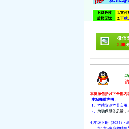
下载必读
1.支
后顾无忧
2.
下
载
微信
5.00
元
本资源包括以下全部内
本站郑重声明：
1、本站资源本着实用
2、
为
确
保
服
务
质
量
，
七年级下册（2024）~
第1章~生命的结构