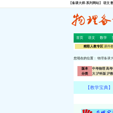
【备课大师-系列网站】
语文
首页
语文
数学
精彩人教专区
课件
您现在的位置：
物理备课
版本
中考物理
高考
分类
大
沪科版
沪
【教学宝典】