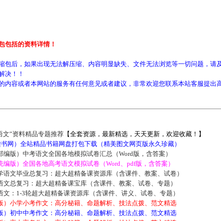
包包括的资料详情！
缩包后，如果出现无法解压缩、内容明显缺失、文件无法浏览等一切问题，请及
解决！！
的内容或者本网站的服务有任何意见或者建议，非常欢迎您联系本站客服提出
语文”资料精品专题推荐
【全套资源，最新精选，天天更新，欢迎收藏！】
5读书网）全站精品书籍网盘打包下载（精美图文网页版永久珍藏）
部编版）中考语文全国各地模拟试卷汇总（Word版，含答案）
编版）全国各地高考语文模拟试卷（Word、pdf版，含答案）
学语文毕业总复习：超大超精备课资源库（含课件、教案、试卷）
语文总复习：超大超精备课宝库（含课件、教案、试卷、专题）
语文：1-3轮超大超精备课资源库（含课件、讲义、试卷、专题）
版）小学小考作文：高分秘籍、命题解析、技法点拨、范文精选
版）初中中考作文：高分秘籍、命题解析、技法点拨、范文精选