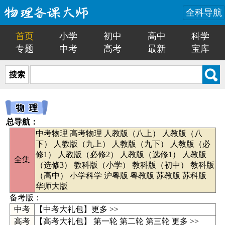
全科导航
首页
小学
初中
高中
科学
专题
中考
高考
最新
宝库
搜索
总导航：
中考物理
高考物理
人教版（八上）
人教版（八
下）
人教版（九上）
人教版（九下）
人教版（必
修1）
人教版（必修2）
人教版（选修1）
人教版
全集
（选修3）
教科版（小学）
教科版（初中）
教科版
（高中）
小学科学
沪粤版
粤教版
苏教版
苏科版
华师大版
备考版：
中考
【
中考大礼包
】
更多 >>
高考
【高考大礼包】
第一轮
第二轮
第三轮
更多 >>